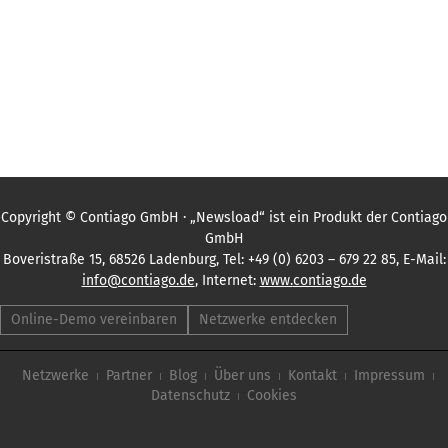
Copyright © Contiago GmbH · „Newsload“ ist ein Produkt der Contiago
GmbH
Boveristraße 15, 68526 Ladenburg, Tel: +49 (0) 6203 – 679 22 85, E-Mail:
info@contiago.de
, Internet:
www.
contiago.de
Online-Demo vereinbaren
Netzwerke entdecken
Netzwerke
Partner
Blog
Über uns
Kontakt
Impressum
Datenschutz
Cookies